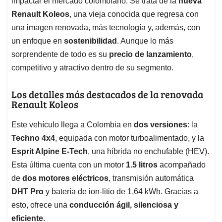
p
o
I
s
impactar el mercado colombiano. Se trata de la
nueva
p
k
n
Renault Koleos
, una vieja conocida que regresa con
una imagen renovada, más tecnología y, además, con
un enfoque en
sostenibilidad
. Aunque lo más
sorprendente de todo es su
precio de lanzamiento
,
competitivo y atractivo dentro de su segmento.
Los detalles más destacados de la renovada
Renault Koleos
Este vehículo llega a Colombia en
dos versiones
: la
Techno 4x4
, equipada con motor turboalimentado, y la
Esprit Alpine E-Tech
, una híbrida no enchufable (HEV).
Esta última cuenta con un motor
1.5 litros
acompañado
de
dos motores eléctricos
, transmisión automática
DHT Pro
y batería de ion-litio de 1,64 kWh. Gracias a
esto, ofrece una
conducción ágil, silenciosa y
eficiente
.