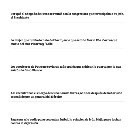
Por qué el abogado de Petro se reunió con la congresista que investigaba a su jefe,
el Presidente
La mujer que tumbó la lista del Pacto, en la que estaba María Fda. Carrascal,
María del Mar Pizarro y “Lalis
Los opositores de Petro no tuvieron más opción que criticar la puerta por la que
entró a la Casa Blanca
Así encontraron el cuerpo del cura Camilo Torres, 60 años después de haber sido
escondido por un general del Ejército
Regresar a la radio para comentar fútbol, la solución de Iván Mejía para luchar
contra la depresión