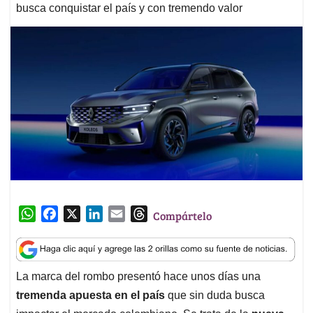
busca conquistar el país y con tremendo valor
W
F
X
L
E
T
Compártelo
h
a
i
m
h
a
c
n
a
r
t
e
k
i
e
La marca del rombo presentó hace unos días una
s
b
e
l
a
tremenda apuesta en el país
que sin duda busca
A
o
d
d