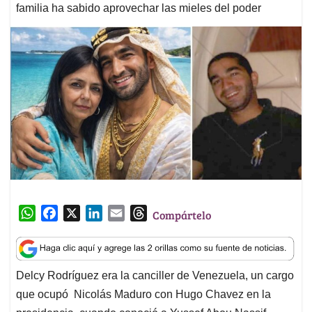
familia ha sabido aprovechar las mieles del poder
W
F
X
L
E
T
Compártelo
h
a
i
m
h
a
c
n
a
r
t
e
k
i
e
Delcy Rodríguez era la canciller de Venezuela, un cargo
s
b
e
l
a
que ocupó Nicolás Maduro con Hugo Chavez en la
A
o
d
d