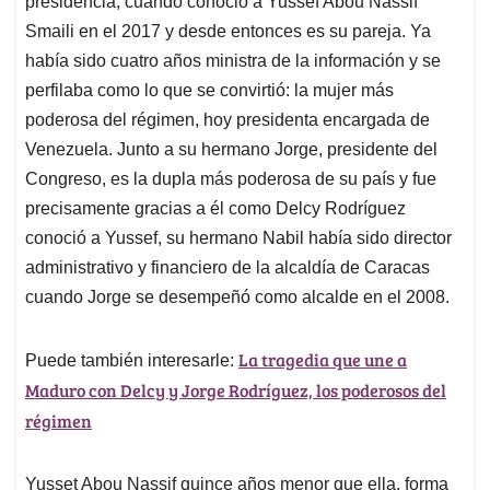
p
o
I
s
presidencia, cuando conoció a Yussef Abou Nassif
p
k
n
Smaili en el 2017 y desde entonces es su pareja. Ya
había sido cuatro años ministra de la información y se
perfilaba como lo que se convirtió: la mujer más
poderosa del régimen, hoy presidenta encargada de
Venezuela. Junto a su hermano Jorge, presidente del
Congreso, es la dupla más poderosa de su país y fue
precisamente gracias a él como Delcy Rodríguez
conoció a Yussef, su hermano Nabil había sido director
administrativo y financiero de la alcaldía de Caracas
cuando Jorge se desempeñó como alcalde en el 2008.
La tragedia que une a
Puede también interesarle:
Maduro con Delcy y Jorge Rodríguez, los poderosos del
régimen
Yusset Abou Nassif quince años menor que ella, forma