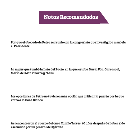
Notas Recomendadas
Por qué el abogado de Petro se reunió con la congresista que investigaba a su jefe,
el Presidente
La mujer que tumbó la lista del Pacto, en la que estaba María Fda. Carrascal,
María del Mar Pizarro y “Lalis
Los opositores de Petro no tuvieron más opción que criticar la puerta por la que
entró a la Casa Blanca
Así encontraron el cuerpo del cura Camilo Torres, 60 años después de haber sido
escondido por un general del Ejército