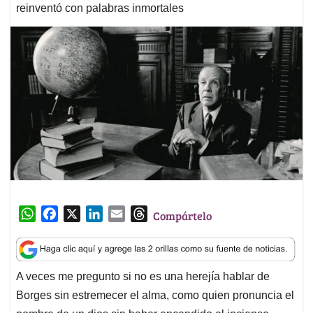
reinventó con palabras inmortales
W
F
X
L
E
T
Compártelo
h
a
i
m
h
a
c
n
a
r
t
e
k
i
e
A veces me pregunto si no es una herejía hablar de
s
b
e
l
a
Borges sin estremecer el alma, como quien pronuncia el
A
o
d
d