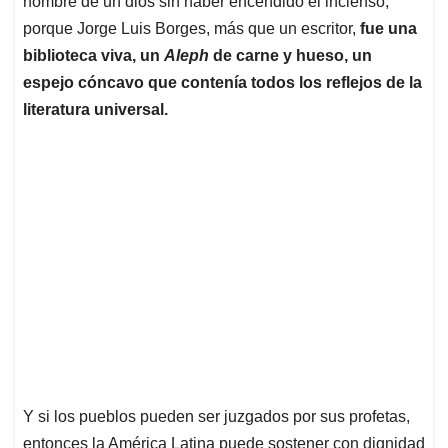
p
o
I
s
nombre de un dios sin haber encendido el incienso,
p
k
n
porque Jorge Luis Borges, más que un escritor,
fue una
biblioteca viva, un
Aleph
de carne y hueso, un
espejo cóncavo que contenía todos los reflejos de la
literatura universal.
Y si los pueblos pueden ser juzgados por sus profetas,
entonces la América Latina puede sostener con dignidad