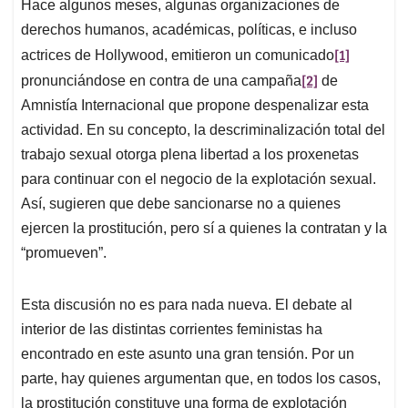
Hace algunos meses, algunas organizaciones de
s
b
e
l
a
derechos humanos, académicas, políticas, e incluso
A
o
d
d
p
o
I
s
[1]
actrices de Hollywood, emitieron un comunicado
p
k
n
[2]
pronunciándose en contra de una campaña
de
Amnistía Internacional que propone despenalizar esta
actividad. En su concepto, la descriminalización total del
trabajo sexual otorga plena libertad a los proxenetas
para continuar con el negocio de la explotación sexual.
Así, sugieren que debe sancionarse no a quienes
ejercen la prostitución, pero sí a quienes la contratan y la
“promueven”.
Esta discusión no es para nada nueva. El debate al
interior de las distintas corrientes feministas ha
encontrado en este asunto una gran tensión. Por un
parte, hay quienes argumentan que, en todos los casos,
la prostitución constituye una forma de explotación