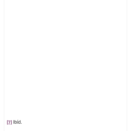
[7]
Ibíd.