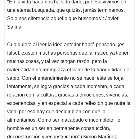
"En la vida nada nos ha sido dado, por eso vivimos en
s
b
e
l
a
una eterna búsqueda, que quizás, jamás terminamos.
A
o
d
d
p
o
I
s
Solo nos diferencia aquello que buscamos": Javier
p
k
n
Salina
Cualquiera al leer la idea anterior habrá pensado, ¡es
falso!, existen muchas personas que, al nacer, ya tienen
muchas cosas, y tal vez tengan razón, pero la
materialidad no reemplaza el valor de la tranquilidad del
sabio. Con el entendimiento no se nace, este se forja
lentamente, se logra gracias a cada momento, a cada
relación con la cultura; gracias a emociones, vivencias,
experiencias, y en especial a cada reflexión que nutre la
vida, por eso hay que decidir bien con qué la
alimentamos. Como ser inacabado e incompleto, "el
hombre es un ser en permanente construcción,
deconstrucción y reconstrucción" (Simón Martínez