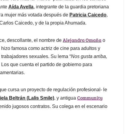
tante
Aída Avella
, integrante de la guardia pretoriana
cera mujer más votada después de
Patricia Caicedo
,
Carlos Caicedo, y de la propia Ahumada.
Alejandra Omaña
ece, descollante, el nombre de
o
e hizo famosa como actriz de cine para adultos y
 trabajadores sexuales. Su lema “
Nos gusta arriba,
on Los que cuenta el partido de gobierno para
lamentarias.
que cursa un proyecto de regulación profesional- le
Community
ela Beltrán (Lalis Smile)
, y antigua
tenido jugosos contratos. Su colega en el escenario