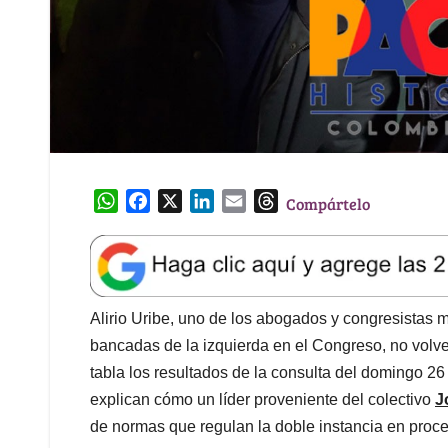
W
F
X
L
E
T
Compártelo
h
a
i
m
h
a
c
n
a
r
t
e
k
i
e
s
b
e
l
a
A
o
d
d
Alirio Uribe, uno de los abogados y congresistas má
p
o
I
s
bancadas de la izquierda en el Congreso, no volver
p
k
n
tabla los resultados de la consulta del domingo 2
explican cómo un líder proveniente del colectivo
J
de normas que regulan la doble instancia en proce