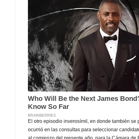
El otro episodio inverosímil, en donde también se
ocurrió en las consultas para seleccionar candidato
al comienzo del presente año, para la Cámara de 