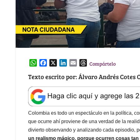
W
F
X
L
E
T
Compártelo
h
a
i
m
h
Texto escrito por: Álvaro Andrés Cotes
a
c
n
a
r
t
e
k
i
e
s
b
e
l
a
A
o
d
d
p
o
I
s
Colombia es todo un espectáculo en la política, c
p
k
n
que ocurre ahí proviene de una verdad de la reali
divierto observando y analizando cada episodio, po
un realismo mágico, porque ocurren cosas tan 