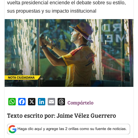
vuelta presidencial enciende el debate sobre su estilo,
sus propuestas y su impacto institucional
W
F
X
L
E
T
Compártelo
h
a
i
m
h
Texto escrito por: Jaime Vélez Guerrero
a
c
n
a
r
t
e
k
i
e
s
b
e
l
a