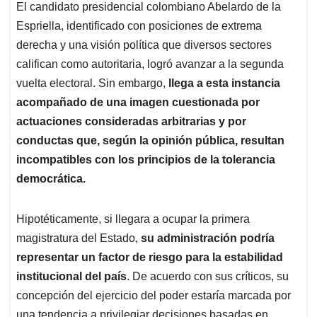
A
o
d
d
El candidato presidencial colombiano Abelardo de la
p
o
I
s
Espriella, identificado con posiciones de extrema
p
k
n
derecha y una visión política que diversos sectores
califican como autoritaria, logró avanzar a la segunda
vuelta electoral. Sin embargo,
llega a esta instancia
acompañado de una imagen cuestionada por
actuaciones consideradas arbitrarias y por
conductas que, según la opinión pública, resultan
incompatibles con los principios de la tolerancia
democrática.
Hipotéticamente, si llegara a ocupar la primera
magistratura del Estado,
su administración podría
representar un
factor de riesgo para la estabilidad
institucional del país
. De acuerdo con sus críticos, su
concepción del ejercicio del poder estaría marcada por
una tendencia a privilegiar decisiones basadas en