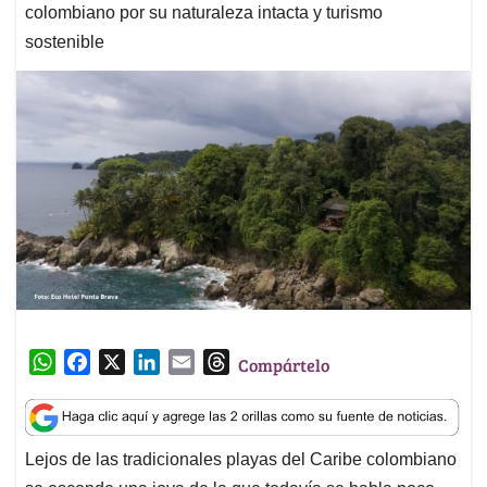
colombiano por su naturaleza intacta y turismo
sostenible
W
F
X
L
E
T
Compártelo
h
a
i
m
h
a
c
n
a
r
t
e
k
i
e
Lejos de las tradicionales playas del Caribe colombiano
s
b
e
l
a