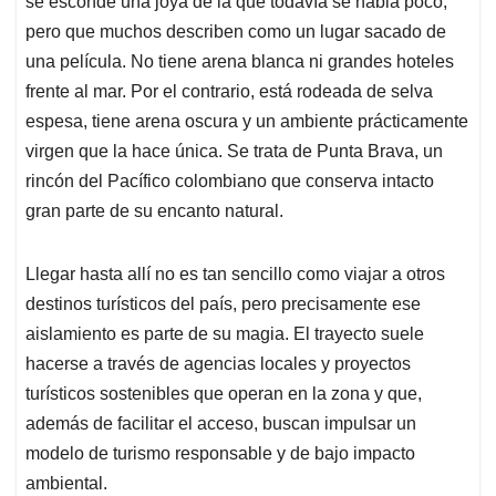
se esconde una joya de la que todavía se habla poco,
A
o
d
d
p
o
I
s
pero que muchos describen como un lugar sacado de
p
k
n
una película. No tiene arena blanca ni grandes hoteles
frente al mar. Por el contrario, está rodeada de selva
espesa, tiene arena oscura y un ambiente prácticamente
virgen que la hace única. Se trata de Punta Brava, un
rincón del Pacífico colombiano que conserva intacto
gran parte de su encanto natural.
Llegar hasta allí no es tan sencillo como viajar a otros
destinos turísticos del país, pero precisamente ese
aislamiento es parte de su magia. El trayecto suele
hacerse a través de agencias locales y proyectos
turísticos sostenibles que operan en la zona y que,
además de facilitar el acceso, buscan impulsar un
modelo de turismo responsable y de bajo impacto
ambiental.