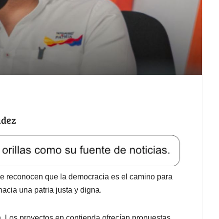
údez
ue reconocen que la democracia es el camino para
cia una patria justa y digna.
. Los proyectos en contienda ofrecían propuestas