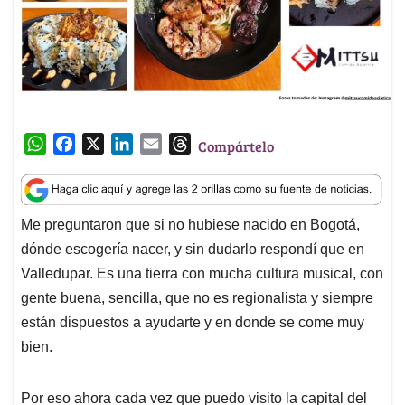
W
F
X
L
E
T
Compártelo
h
a
i
m
h
a
c
n
a
r
t
e
k
i
e
Me preguntaron que si no hubiese nacido en Bogotá,
s
b
e
l
a
dónde escogería nacer, y sin dudarlo respondí que en
A
o
d
d
p
o
I
s
Valledupar. Es una tierra con mucha cultura musical, con
p
k
n
gente buena, sencilla, que no es regionalista y siempre
están dispuestos a ayudarte y en donde se come muy
bien.
Por eso ahora cada vez que puedo visito la capital del