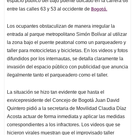
p
o
I
s
espacio público del bajo puente ubicado en la carrera 68
p
k
n
Bogotá.
entre las calles 63 y 53 al occidente de
Los ocupantes obstaculizan de manera irregular la
entrada al parque metropolitano Simón Bolívar al utilizar
la zona bajo el puente peatonal como un parqueadero y
taller para motocicletas y bicicletas. En los videos y fotos
difundidos por los internautas, se detalla claramente la
invasión del espacio público con publicidad que anuncia
ilegalmente tanto el parqueadero como el taller.
La situación se hizo tan evidente que hasta el
exvicepresidente del Concejo de Bogotá Juan David
Quintero pidió a la secretaria de Movilidad Claudia Díaz
Acosta actuar de forma inmediata y aplicar las medidas
correspondientes a los infractores. Los videos que se
hicieron virales muestran que el improvisado taller