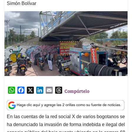
Simón Bolívar
W
F
X
L
E
T
Compártelo
h
a
i
m
h
a
c
n
a
r
t
e
k
i
e
En las cuentas de la red social X de varios bogotanos se
s
b
e
l
a
ha denunciado la invasión de forma indebida e ilegal del
A
o
d
d