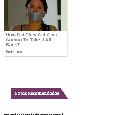
Notas Recomendadas
Por qué el abogado de Petro se reunió