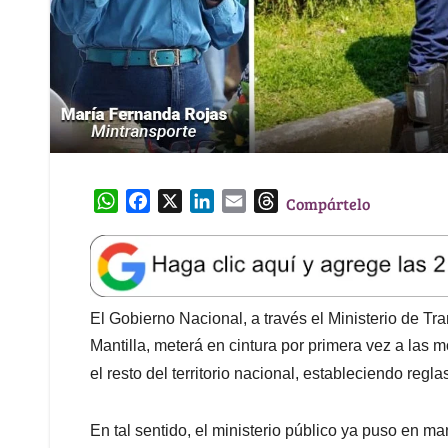
W
F
X
L
E
T
Compártelo
h
a
i
m
h
a
c
n
a
r
t
e
k
i
e
s
b
e
l
a
A
o
d
d
El Gobierno Nacional, a través el Ministerio de T
p
o
I
s
Mantilla, meterá en cintura por primera vez a las m
p
k
n
el resto del territorio nacional, estableciendo reg
En tal sentido, el ministerio público ya puso en m