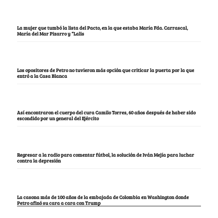
La mujer que tumbó la lista del Pacto, en la que estaba María Fda. Carrascal,
María del Mar Pizarro y “Lalis
Los opositores de Petro no tuvieron más opción que criticar la puerta por la que
entró a la Casa Blanca
Así encontraron el cuerpo del cura Camilo Torres, 60 años después de haber sido
escondido por un general del Ejército
Regresar a la radio para comentar fútbol, la solución de Iván Mejía para luchar
contra la depresión
La casona más de 100 años de la embajada de Colombia en Washington donde
Petro afinó su cara a cara con Trump