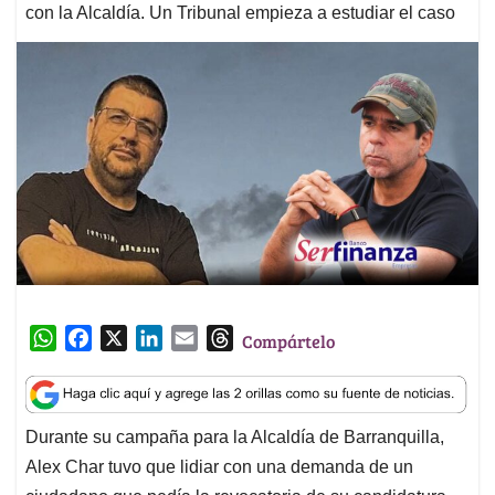
con la Alcaldía. Un Tribunal empieza a estudiar el caso
W
F
X
L
E
T
Compártelo
h
a
i
m
h
a
c
n
a
r
t
e
k
i
e
Durante su campaña para la Alcaldía de Barranquilla,
s
b
e
l
a
Alex Char tuvo que lidiar con una demanda de un
A
o
d
d