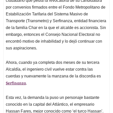
p
o
I
s
ciudadano que pedía la revocatoria de su candidatura
p
k
n
por convenios firmados entre el Fondo Metropolitano de
Estabilización Tarifaria del Sistema Masivo de
Transporte (Transmetro) y Serfinanza, entidad financiera
de la familia Char en la que el alcalde es accionista. Sin
embargo, entonces el Consejo Nacional Electoral no
encontró motivo de inhabilidad y lo dejó continuar con
sus aspiraciones.
Ahora, cuando ya completa dos meses de su tercera
Alcaldía, el ingeniero civil vuelve estar contra las
cuerdas y nuevamente la manzana de la discordia es
Serfinanza
.
Esta vez, la demanda la puso un personaje bastante
conocido en la capital del Atlántico, el empresario
Hassan Fares, mejor conocido como ‘el turco Hassan’.