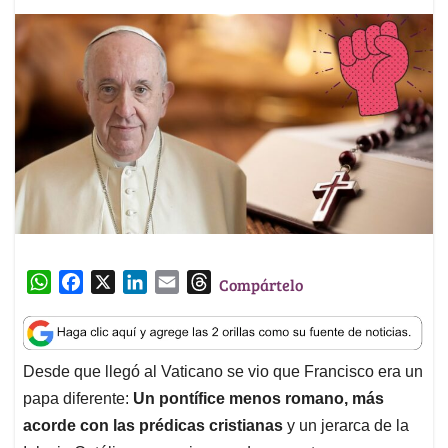
W
F
X
L
E
T
Compártelo
h
a
i
m
h
a
c
n
a
r
t
e
k
i
e
Desde que llegó al Vaticano se vio que Francisco era un
s
b
e
l
a
papa diferente:
Un pontífice menos romano, más
A
o
d
d
p
o
I
s
acorde con las prédicas cristianas
y un jerarca de la