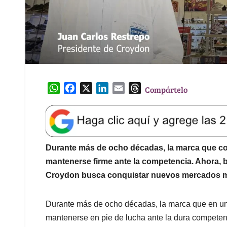
W
F
X
L
E
T
Compártelo
h
a
i
m
h
a
c
n
a
r
t
e
k
i
e
s
b
e
l
a
A
o
d
d
Durante más de ocho décadas, la marca que c
p
o
I
s
mantenerse firme ante la competencia. Ahora, b
p
k
n
Croydon busca conquistar nuevos mercados má
Durante más de ocho décadas, la marca que en un 
mantenerse en pie de lucha ante la dura compete