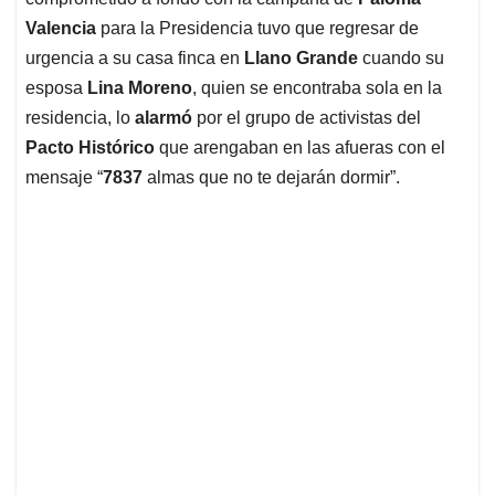
A
o
d
d
p
o
I
s
Valencia
para la Presidencia tuvo que regresar de
p
k
n
urgencia a su casa finca en
Llano Grande
cuando su
esposa
Lina Moreno
, quien se encontraba sola en la
residencia, lo
alarmó
por el grupo de activistas del
Pacto Histórico
que arengaban en las afueras con el
mensaje “
7837
almas que no te dejarán dormir”.