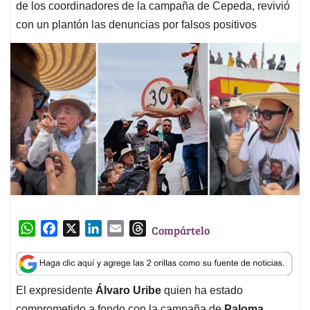
de los coordinadores de la campaña de Cepeda, revivió
con un plantón las denuncias por falsos positivos
W
F
X
L
E
T
Compártelo
h
a
i
m
h
a
c
n
a
r
t
e
k
i
e
El expresidente
Álvaro Uribe
quien ha estado
s
b
e
l
a
comprometido a fondo con la campaña de
Paloma