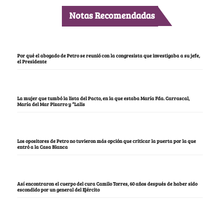
Notas Recomendadas
Por qué el abogado de Petro se reunió con la congresista que investigaba a su jefe,
el Presidente
La mujer que tumbó la lista del Pacto, en la que estaba María Fda. Carrascal,
María del Mar Pizarro y “Lalis
Los opositores de Petro no tuvieron más opción que criticar la puerta por la que
entró a la Casa Blanca
Así encontraron el cuerpo del cura Camilo Torres, 60 años después de haber sido
escondido por un general del Ejército