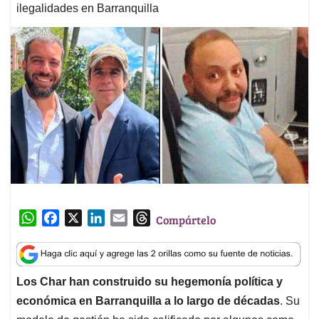
ilegalidades en Barranquilla
W
F
X
L
E
T
Compártelo
h
a
i
m
h
a
c
n
a
r
t
e
k
i
e
Los Char han construido su hegemonía política y
s
b
e
l
a
económica en Barranquilla a lo largo de décadas
. Su
A
o
d
d