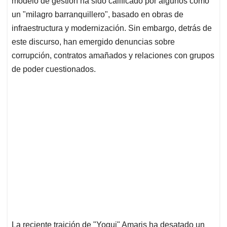
p
o
I
s
modelo de gestión ha sido calificado por algunos como
p
k
n
un "milagro barranquillero", basado en obras de
infraestructura y modernización. Sin embargo, detrás de
este discurso, han emergido denuncias sobre
corrupción, contratos amañados y relaciones con grupos
de poder cuestionados.
La reciente traición de "Yogui" Amaris ha desatado un