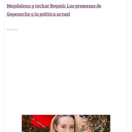
Magdalena y techar Bogotá: Las promesas de
Goyeneche y la política actual
Anuncios.