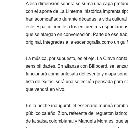
A esa dimensión sonora se suma una capa profunda
con el aporte de La Linterna, histórica imprenta ti
han acompañado durante décadas la vida cultural d
este espacio, remite a los encuentros espontáneos,
que se alargan en conversación. Parte de ese traba
original, integradas a la escenografía como un gu
La música, por supuesto, es el eje. La Clave cont
sensibilidades. En alianza con Billboard, se lanzar
funcionará como antesala del evento y mapa sonor
lista de éxitos, será una selección pensada para co
que vendrá en vivo.
En la noche inaugural, el escenario reunirá nombr
público caleño: Zion, referente del reguetón latin
de la salsa colombiana; y Manuela Morales, que 