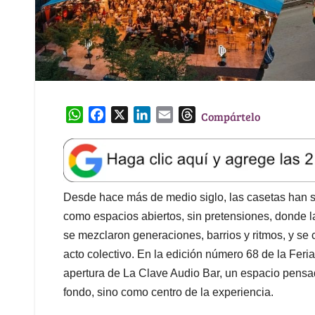
W
F
X
L
E
T
Compártelo
h
a
i
m
h
a
c
n
a
r
t
e
k
i
e
s
b
e
l
a
A
o
d
d
Desde hace más de medio siglo, las casetas han si
p
o
I
s
como espacios abiertos, sin pretensiones, donde la 
p
k
n
se mezclaron generaciones, barrios y ritmos, y se c
acto colectivo. En la edición número 68 de la Feri
apertura de La Clave Audio Bar, un espacio pens
fondo, sino como centro de la experiencia.