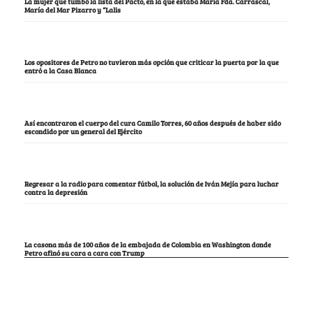
La mujer que tumbó la lista del Pacto, en la que estaba María Fda. Carrascal,
María del Mar Pizarro y “Lalis
Los opositores de Petro no tuvieron más opción que criticar la puerta por la que
entró a la Casa Blanca
Así encontraron el cuerpo del cura Camilo Torres, 60 años después de haber sido
escondido por un general del Ejército
Regresar a la radio para comentar fútbol, la solución de Iván Mejía para luchar
contra la depresión
La casona más de 100 años de la embajada de Colombia en Washington donde
Petro afinó su cara a cara con Trump