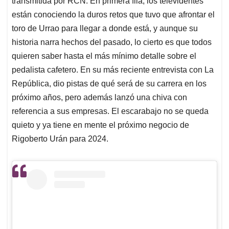
p
o
I
s
transmitida por RCN. En primera fila, los televidentes
p
k
n
están conociendo la duros retos que tuvo que afrontar el
toro de Urrao para llegar a donde está, y aunque su
historia narra hechos del pasado, lo cierto es que todos
quieren saber hasta el más mínimo detalle sobre el
pedalista cafetero. En su más reciente entrevista con La
República, dio pistas de qué será de su carrera en los
próximo años, pero además lanzó una chiva con
referencia a sus empresas. El escarabajo no se queda
quieto y ya tiene en mente el próximo negocio de
Rigoberto Urán para 2024.