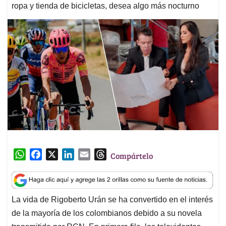
ropa y tienda de bicicletas, desea algo más nocturno
W
F
X
L
E
T
Compártelo
h
a
i
m
h
a
c
n
a
r
t
e
k
i
e
La vida de Rigoberto Urán se ha convertido en el interés
s
b
e
l
a
de la mayoría de los colombianos debido a su novela
A
o
d
d