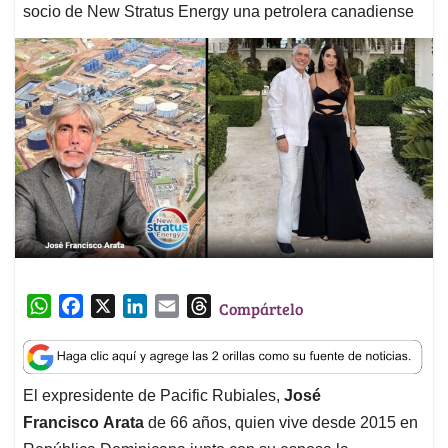
socio de New Stratus Energy una petrolera canadiense
W
F
X
L
E
T
Compártelo
h
a
i
m
h
a
c
n
a
r
t
e
k
i
e
El expresidente de Pacific Rubiales,
José
s
b
e
l
a
Francisco Arata
de 66 años, quien vive desde 2015 en
A
o
d
d