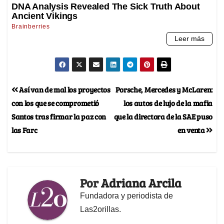
Así van de mal los proyectos
Porsche, Mercedes y McLaren:
con los que se comprometió
los autos de lujo de la mafia
Santos tras firmar la paz con
que la directora de la SAE puso
las Farc
en venta
Por
Adriana Arcila
Fundadora y periodista de
Las2orillas.