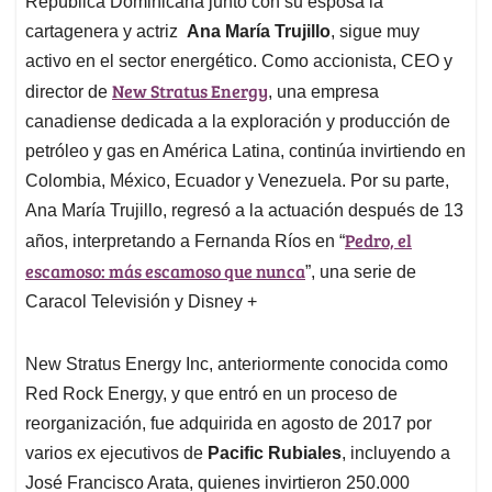
p
o
I
s
República Dominicana junto con su esposa la
p
k
n
cartagenera y actriz
Ana María Trujillo
, sigue muy
activo en el sector energético. Como accionista, CEO y
New Stratus Energy
director de
, una empresa
canadiense dedicada a la exploración y producción de
petróleo y gas en América Latina, continúa invirtiendo en
Colombia, México, Ecuador y Venezuela. Por su parte,
Ana María Trujillo, regresó a la actuación después de 13
Pedro, el
años, interpretando a Fernanda Ríos en “
escamoso: más escamoso que nunca
”, una serie de
Caracol Televisión y Disney +
New Stratus Energy Inc, anteriormente conocida como
Red Rock Energy, y que entró en un proceso de
reorganización, fue adquirida en agosto de 2017 por
varios ex ejecutivos de
Pacific Rubiales
, incluyendo a
José Francisco Arata, quienes invirtieron 250.000