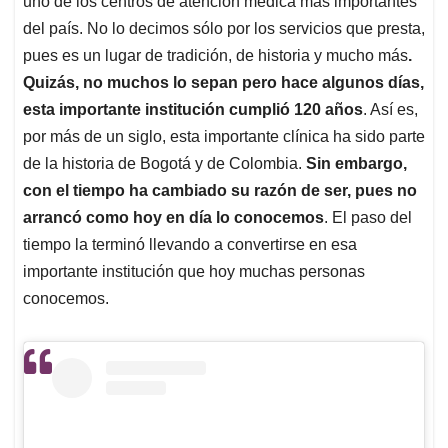
uno de los centros de atención médica más importantes
A
o
d
d
p
o
I
s
del país. No lo decimos sólo por los servicios que presta,
p
k
n
pues es un lugar de tradición, de historia y mucho más
.
Quizás, no muchos lo sepan pero hace algunos días,
esta importante institución cumplió 120 años
. Así es,
por más de un siglo, esta importante clínica ha sido parte
de la historia de Bogotá y de Colombia.
Sin embargo,
con el tiempo ha cambiado su razón de ser, pues no
arrancó como hoy en día lo conocemos
. El paso del
tiempo la terminó llevando a convertirse en esa
importante institución que hoy muchas personas
conocemos.