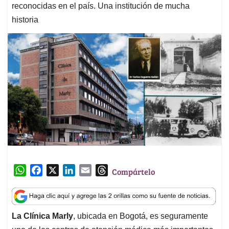
reconocidas en el país. Una institución de mucha
historia
W
F
X
L
E
T
Compártelo
h
a
i
m
h
a
c
n
a
r
t
e
k
i
e
La Clínica Marly
, ubicada en Bogotá, es seguramente
s
b
e
l
a