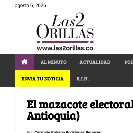
agosto 6, 2026
AL MINUTO
ACTUALIDAD
PO
ENVIA TU NOTICIA
R.I.N.
El mazacote electora
Antioquia)
Por
Carmelo Antonio Rodríguez Payares