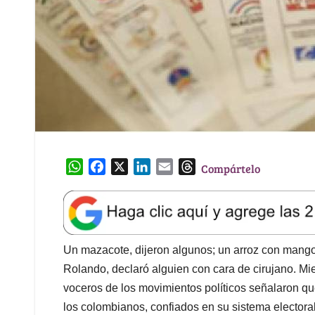
W
F
X
L
E
T
Compártelo
h
a
i
m
h
a
c
n
a
r
t
e
k
i
e
s
b
e
l
a
A
o
d
d
Un mazacote, dijeron algunos; un arroz con mango
p
o
I
s
Rolando, declaró alguien con cara de cirujano. Mie
p
k
n
voceros de los movimientos políticos señalaron q
los colombianos, confiados en su sistema electoral