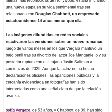
p
o
I
s
latinas más reconocidas de Hollywood, estaría iniciando
p
k
n
una nueva etapa en su vida sentimental tras ser
relacionada con
Douglas Chabbott, un empresario
estadounidense 14 años menor que ella.
Las imágenes difundidas en redes sociales
reactivaron las versiones sobre un nuevo romance
,
luego de varios meses en los que Vergara mantuvo un
bajo perfil tras su divorcio del actor Joe Manganiello y su
posterior ruptura con el cirujano Justin Saliman a
comienzos de 2025. Aunque la actriz no ha hecho
declaraciones oficiales, las apariciones públicas y la
cercanía evidenciada en fotografías han sido
interpretadas como una señal clara de que la relación
avanza.
Sofía Vergara
, de 53 años, y Chabbott, de 39, han sido