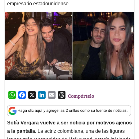
empresario estadounidense.
W
F
X
L
E
T
Compártelo
h
a
i
m
h
a
c
n
a
r
t
e
k
i
e
Sofía Vergara vuelve a ser noticia por motivos ajenos
s
b
e
l
a
a la pantalla.
La actriz colombiana, una de las figuras
A
o
d
d