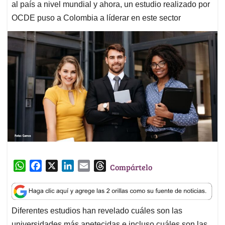
al país a nivel mundial y ahora, un estudio realizado por
OCDE puso a Colombia a líderar en este sector
W
F
X
L
E
T
Compártelo
h
a
i
m
h
a
c
n
a
r
t
e
k
i
e
Diferentes estudios han revelado cuáles son las
s
b
e
l
a
universidades más apetecidas e incluso cuáles son las