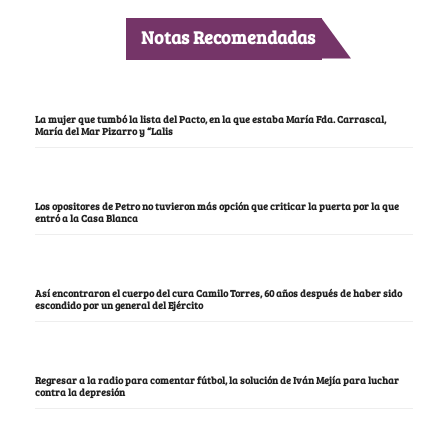
Notas Recomendadas
La mujer que tumbó la lista del Pacto, en la que estaba María Fda. Carrascal,
María del Mar Pizarro y “Lalis
Los opositores de Petro no tuvieron más opción que criticar la puerta por la que
entró a la Casa Blanca
Así encontraron el cuerpo del cura Camilo Torres, 60 años después de haber sido
escondido por un general del Ejército
Regresar a la radio para comentar fútbol, la solución de Iván Mejía para luchar
contra la depresión