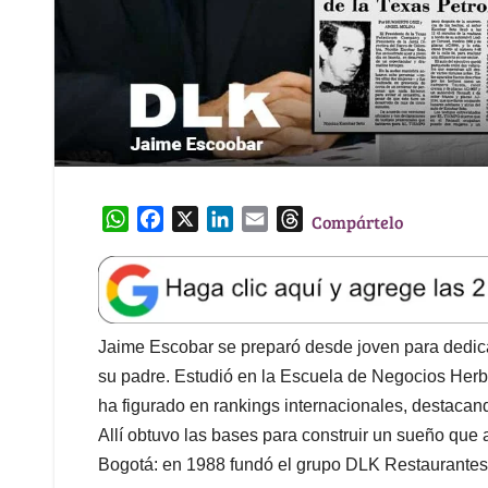
W
F
X
L
E
T
Compártelo
h
a
i
m
h
a
c
n
a
r
t
e
k
i
e
s
b
e
l
a
A
o
d
d
Jaime Escobar se preparó desde joven para dedica
p
o
I
s
su padre. Estudió en la Escuela de Negocios Herbe
p
k
n
ha figurado en rankings internacionales, destaca
Allí obtuvo las bases para construir un sueño que
Bogotá: en 1988 fundó el grupo DLK Restaurantes