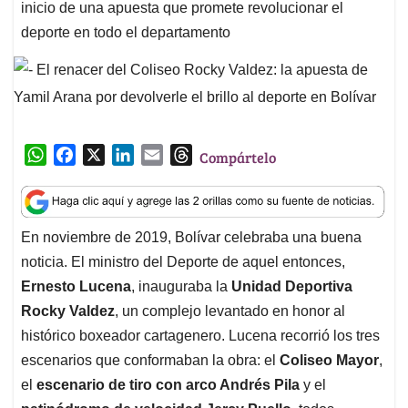
inicio de una apuesta que promete revolucionar el
deporte en todo el departamento
W
F
X
L
E
T
Compártelo
h
a
i
m
h
a
c
n
a
r
t
e
k
i
e
En noviembre de 2019, Bolívar celebraba una buena
s
b
e
l
a
noticia. El ministro del Deporte de aquel entonces,
A
o
d
d
p
o
I
s
Ernesto Lucena
, inauguraba la
Unidad Deportiva
p
k
n
Rocky Valdez
, un complejo levantado en honor al
histórico boxeador cartagenero. Lucena recorrió los tres
escenarios que conformaban la obra: el
Coliseo Mayor
,
el
escenario de tiro con arco Andrés Pila
y el