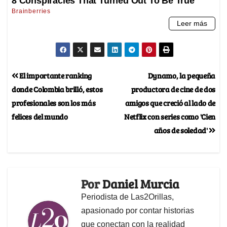
El importante ranking
Dynamo, la pequeña
donde Colombia brilló, estos
productora de cine de dos
profesionales son los más
amigos que creció al lado de
felices del mundo
Netflix con series como 'Cien
años de soledad'
Por
Daniel Murcia
Periodista de Las2Orillas,
apasionado por contar historias
que conectan con la realidad