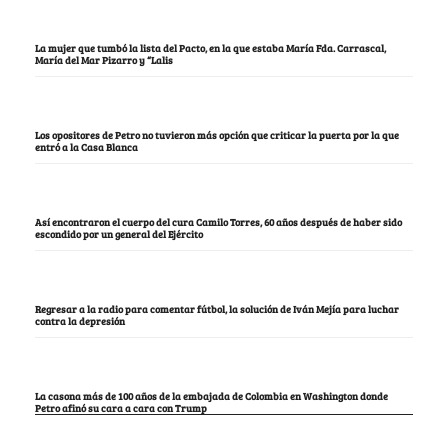
La mujer que tumbó la lista del Pacto, en la que estaba María Fda. Carrascal,
María del Mar Pizarro y “Lalis
Los opositores de Petro no tuvieron más opción que criticar la puerta por la que
entró a la Casa Blanca
Así encontraron el cuerpo del cura Camilo Torres, 60 años después de haber sido
escondido por un general del Ejército
Regresar a la radio para comentar fútbol, la solución de Iván Mejía para luchar
contra la depresión
La casona más de 100 años de la embajada de Colombia en Washington donde
Petro afinó su cara a cara con Trump