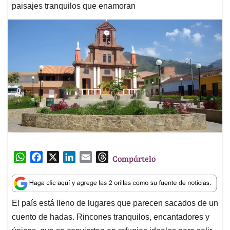
paisajes tranquilos que enamoran
W
F
X
L
E
T
Compártelo
h
a
i
m
h
a
c
n
a
r
t
e
k
i
e
El país está lleno de lugares que parecen sacados de un
s
b
e
l
a
cuento de hadas. Rincones tranquilos, encantadores y
A
o
d
d