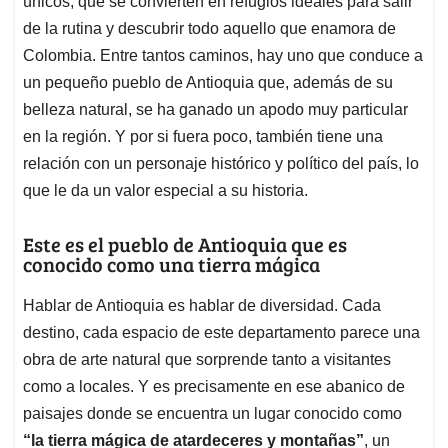
p
o
I
s
únicos, que se convierten en refugios ideales para salir
p
k
n
de la rutina y descubrir todo aquello que enamora de
Colombia. Entre tantos caminos, hay uno que conduce a
un pequeño pueblo de Antioquia que, además de su
belleza natural, se ha ganado un apodo muy particular
en la región. Y por si fuera poco, también tiene una
relación con un personaje histórico y político del país, lo
que le da un valor especial a su historia.
Este es el pueblo de Antioquia que es
conocido como una tierra mágica
Hablar de Antioquia es hablar de diversidad. Cada
destino, cada espacio de este departamento parece una
obra de arte natural que sorprende tanto a visitantes
como a locales. Y es precisamente en ese abanico de
paisajes donde se encuentra un lugar conocido como
“la tierra mágica de atardeceres y montañas”
, un