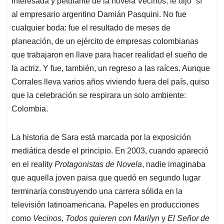
interesada y petulante de la novela Vecinos, le dijo “sí”
A
o
d
d
p
o
I
s
al empresario argentino Damián Pasquini. No fue
p
k
n
cualquier boda: fue el resultado de meses de
planeación, de un ejército de empresas colombianas
que trabajaron en llave para hacer realidad el sueño de
la actriz. Y fue, también, un regreso a las raíces. Aunque
Corrales lleva varios años viviendo fuera del país, quiso
que la celebración se respirara un solo ambiente:
Colombia.
La historia de Sara está marcada por la exposición
mediática desde el principio. En 2003, cuando apareció
en el reality
Protagonistas de Novela
, nadie imaginaba
que aquella joven paisa que quedó en segundo lugar
terminaría construyendo una carrera sólida en la
televisión latinoamericana. Papeles en producciones
como
Vecinos
,
Todos quieren con Marilyn
y
El Señor de