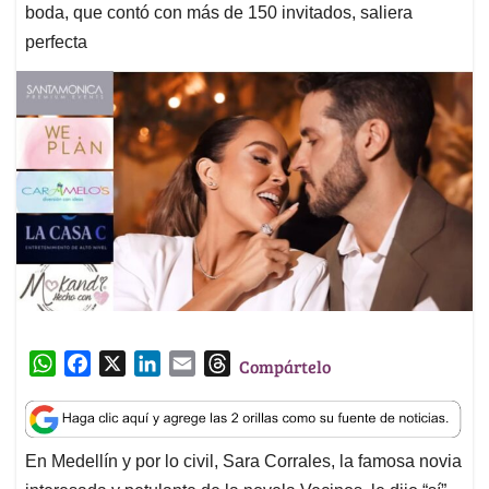
boda, que contó con más de 150 invitados, saliera
perfecta
W
F
X
L
E
T
Compártelo
h
a
i
m
h
a
c
n
a
r
t
e
k
i
e
En Medellín y por lo civil, Sara Corrales, la famosa novia
s
b
e
l
a