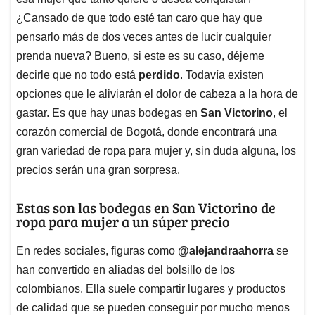
A
o
d
d
p
o
I
s
¿Cansado de que todo esté tan caro que hay que
p
k
n
pensarlo más de dos veces antes de lucir cualquier
prenda nueva? Bueno, si este es su caso, déjeme
decirle que no todo está
perdido
. Todavía existen
opciones que le aliviarán el dolor de cabeza a la hora de
gastar. Es que hay unas bodegas en
San Victorino
, el
corazón comercial de Bogotá, donde encontrará una
gran variedad de ropa para mujer y, sin duda alguna, los
precios serán una gran sorpresa.
Estas son las bodegas en San Victorino de
ropa para mujer a un súper precio
En redes sociales, figuras como
@alejandraahorra
se
han convertido en aliadas del bolsillo de los
colombianos. Ella suele compartir lugares y productos
de calidad que se pueden conseguir por mucho menos