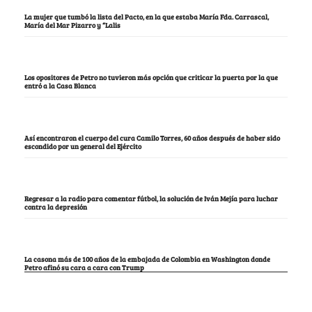
La mujer que tumbó la lista del Pacto, en la que estaba María Fda. Carrascal,
María del Mar Pizarro y “Lalis
Los opositores de Petro no tuvieron más opción que criticar la puerta por la que
entró a la Casa Blanca
Así encontraron el cuerpo del cura Camilo Torres, 60 años después de haber sido
escondido por un general del Ejército
Regresar a la radio para comentar fútbol, la solución de Iván Mejía para luchar
contra la depresión
La casona más de 100 años de la embajada de Colombia en Washington donde
Petro afinó su cara a cara con Trump