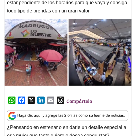
estar pendiente de los horarios para que vaya y consiga
todo tipo de prendas con un gran valor
W
F
X
L
E
T
Compártelo
h
a
i
m
h
a
c
n
a
r
t
e
k
i
e
¿Pensando en estrenar o en darle un detalle especial a
s
b
e
l
a
esa mujer que tanto quiere o desea conquistar?