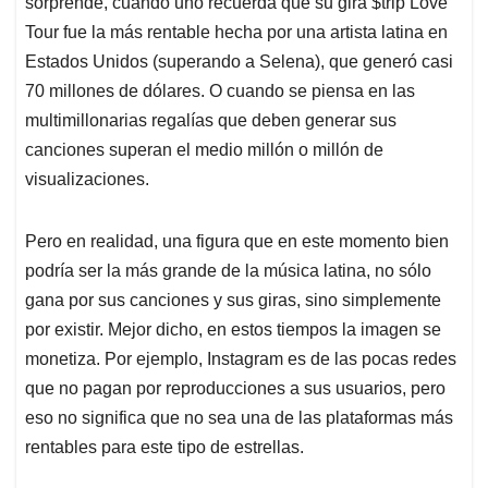
p
o
I
s
sorprende, cuando uno recuerda que su gira $trip Love
p
k
n
Tour fue la más rentable hecha por una artista latina en
Estados Unidos (superando a Selena), que generó casi
70 millones de dólares. O cuando se piensa en las
multimillonarias regalías que deben generar sus
canciones superan el medio millón o millón de
visualizaciones.
Pero en realidad, una figura que en este momento bien
podría ser la más grande de la música latina, no sólo
gana por sus canciones y sus giras, sino simplemente
por existir. Mejor dicho, en estos tiempos la imagen se
monetiza. Por ejemplo, Instagram es de las pocas redes
que no pagan por reproducciones a sus usuarios, pero
eso no significa que no sea una de las plataformas más
rentables para este tipo de estrellas.