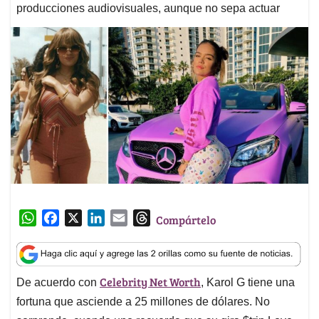
producciones audiovisuales, aunque no sepa actuar
W
F
X
L
E
T
Compártelo
h
a
i
m
h
a
c
n
a
r
t
e
k
i
e
Celebrity Net Worth
De acuerdo con
, Karol G tiene una
s
b
e
l
a
A
o
d
d
fortuna que asciende a 25 millones de dólares. No