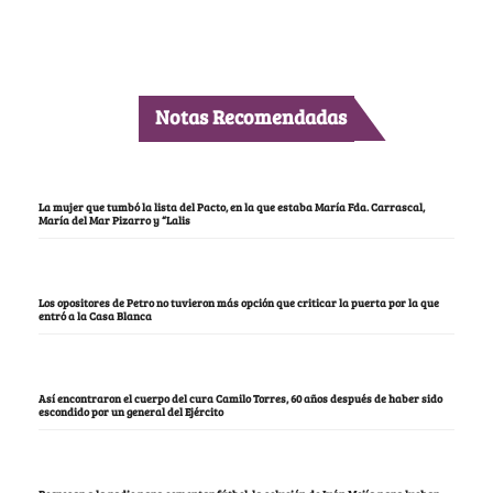
Notas Recomendadas
La mujer que tumbó la lista del Pacto, en la que estaba María Fda. Carrascal,
María del Mar Pizarro y “Lalis
Los opositores de Petro no tuvieron más opción que criticar la puerta por la que
entró a la Casa Blanca
Así encontraron el cuerpo del cura Camilo Torres, 60 años después de haber sido
escondido por un general del Ejército