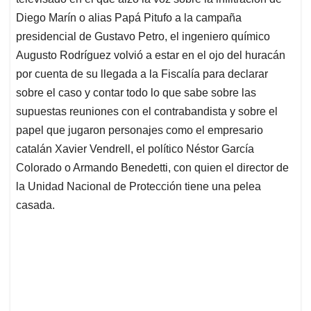
A
o
d
d
p
o
I
s
Diego Marín o alias Papá Pitufo a la campaña
p
k
n
presidencial de Gustavo Petro, el ingeniero químico
Augusto Rodríguez volvió a estar en el ojo del huracán
por cuenta de su llegada a la Fiscalía para declarar
sobre el caso y contar todo lo que sabe sobre las
supuestas reuniones con el contrabandista y sobre el
papel que jugaron personajes como el empresario
catalán Xavier Vendrell, el político Néstor García
Colorado o Armando Benedetti, con quien el director de
la Unidad Nacional de Protección tiene una pelea
casada.