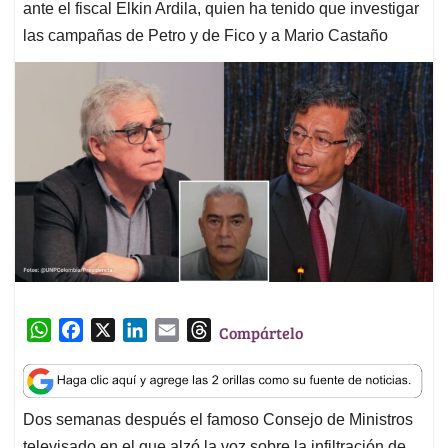
ante el fiscal Elkin Ardila, quien ha tenido que investigar
las campañas de Petro y de Fico y a Mario Castaño
W
F
X
L
E
T
Compártelo
h
a
i
m
h
a
c
n
a
r
t
e
k
i
e
Dos semanas después el famoso Consejo de Ministros
s
b
e
l
a
televisado en el que alzó la voz sobre la infiltración de