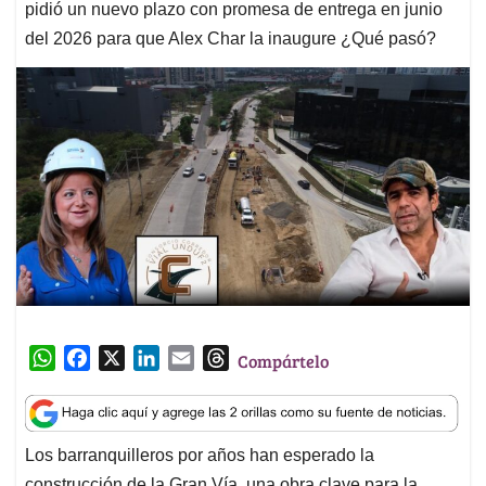
pidió un nuevo plazo con promesa de entrega en junio
del 2026 para que Alex Char la inaugure ¿Qué pasó?
W
F
X
L
E
T
Compártelo
h
a
i
m
h
a
c
n
a
r
t
e
k
i
e
Los barranquilleros por años han esperado la
s
b
e
l
a
construcción de la Gran Vía, una obra clave para la