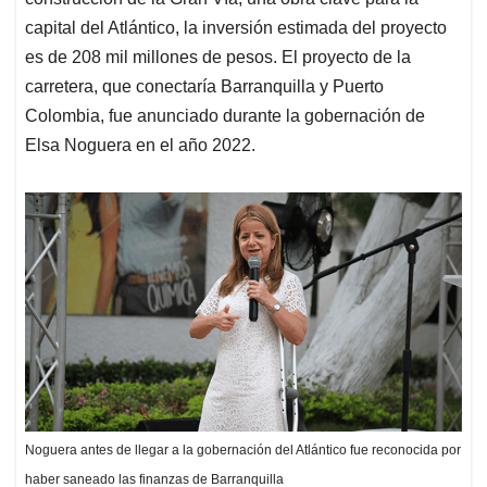
A
o
d
d
p
o
I
s
capital del Atlántico, la inversión estimada del proyecto
p
k
n
es de 208 mil millones de pesos. El proyecto de la
carretera, que conectaría Barranquilla y Puerto
Colombia, fue anunciado durante la gobernación de
Elsa Noguera en el año 2022.
Noguera antes de llegar a la gobernación del Atlántico fue reconocida por
haber saneado las finanzas de Barranquilla