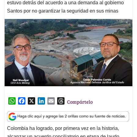
estuvo detrás del acuerdo a una demanda al gobierno
Santos por no garantizar la seguridad en sus minas
W
F
X
L
E
T
Compártelo
h
a
i
m
h
a
c
n
a
r
t
e
k
i
e
Colombia ha logrado, por primera vez en la historia,
s
b
e
l
a
alcanzar un acuerdo conciliatorio en etapa de laudo