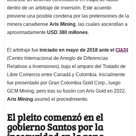
A
o
d
d
p
o
I
s
dentro de un arbitraje de inversión. Este acuerdo
p
k
n
previene una posible condena por las pretensiones de la
minera canadiense
Aris Mining
, las cuales ascendían a
aproximadamente
USD 380 millones
.
CIADI
El arbitraje fue
iniciado en mayo de 2018 ante el
(Centro Internacional de Arreglo de Diferencias
Relativas a Inversiones), bajo el amparo del Tratado de
Libre Comercio entre Canadá y Colombia. Inicialmente
fue presentado por Gran Colombia Gold Corp., luego
GCM Mining, pero tras su fusión con Aris Gold en 2022,
Aris Mining
asumió el procedimiento.
El pleito comenzó en el
gobierno Santos por la