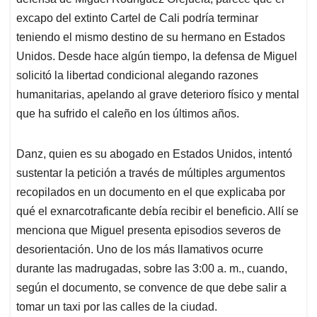
A
o
d
d
p
o
I
s
excapo del extinto Cartel de Cali podría terminar
p
k
n
teniendo el mismo destino de su hermano en Estados
Unidos. Desde hace algún tiempo, la defensa de Miguel
solicitó la libertad condicional alegando razones
humanitarias, apelando al grave deterioro físico y mental
que ha sufrido el caleño en los últimos años.
Danz, quien es su abogado en Estados Unidos, intentó
sustentar la petición a través de múltiples argumentos
recopilados en un documento en el que explicaba por
qué el exnarcotraficante debía recibir el beneficio. Allí se
menciona que Miguel presenta episodios severos de
desorientación. Uno de los más llamativos ocurre
durante las madrugadas, sobre las 3:00 a. m., cuando,
según el documento, se convence de que debe salir a
tomar un taxi por las calles de la ciudad.