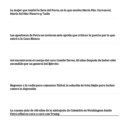
La mujer que tumbó la lista del Pacto, en la que estaba María Fda. Carrascal,
María del Mar Pizarro y “Lalis
Los opositores de Petro no tuvieron más opción que criticar la puerta por la que
entró a la Casa Blanca
Así encontraron el cuerpo del cura Camilo Torres, 60 años después de haber sido
escondido por un general del Ejército
Regresar a la radio para comentar fútbol, la solución de Iván Mejía para luchar
contra la depresión
La casona más de 100 años de la embajada de Colombia en Washington donde
Petro afinó su cara a cara con Trump