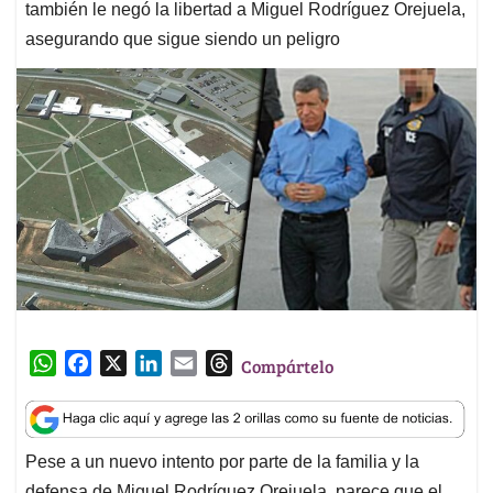
también le negó la libertad a Miguel Rodríguez Orejuela,
asegurando que sigue siendo un peligro
W
F
X
L
E
T
Compártelo
h
a
i
m
h
a
c
n
a
r
t
e
k
i
e
Pese a un nuevo intento por parte de la familia y la
s
b
e
l
a
defensa de Miguel Rodríguez Orejuela, parece que el