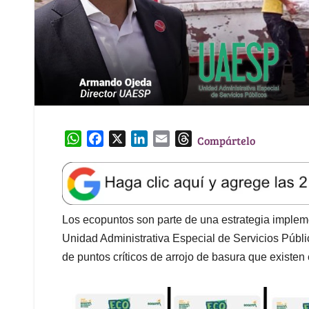
W
F
X
L
E
T
Compártelo
h
a
i
m
h
a
c
n
a
r
t
e
k
i
e
s
b
e
l
a
A
o
d
d
Los ecopuntos son parte de una estrategia impleme
p
o
I
s
Unidad Administrativa Especial de Servicios Púb
p
k
n
de puntos críticos de arrojo de basura que existen 