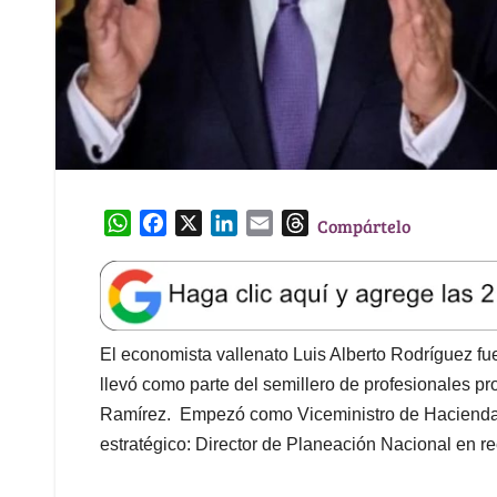
W
F
X
L
E
T
Compártelo
h
a
i
m
h
a
c
n
a
r
t
e
k
i
e
s
b
e
l
a
A
o
d
d
El economista vallenato Luis Alberto Rodríguez fu
p
o
I
s
llevó como parte del semillero de profesionales p
p
k
n
Ramírez. Empezó como Viceministro de Hacienda 
estratégico: Director de Planeación Nacional en 