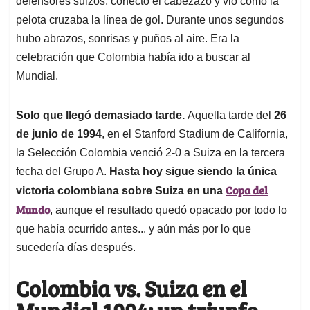
p
o
I
s
defensores suizos, conectó el cabezazo y vio cómo la
p
k
n
pelota cruzaba la línea de gol. Durante unos segundos
hubo abrazos, sonrisas y puños al aire. Era la
celebración que Colombia había ido a buscar al
Mundial.
Solo que llegó demasiado tarde.
Aquella tarde del
26
de junio de 1994
, en el Stanford Stadium de California,
la Selección Colombia venció 2-0 a Suiza en la tercera
fecha del Grupo A.
Hasta hoy sigue siendo la única
Copa del
victoria colombiana sobre Suiza en una
Mundo
, aunque el resultado quedó opacado por todo lo
que había ocurrido antes... y aún más por lo que
sucedería días después.
Colombia vs. Suiza en el