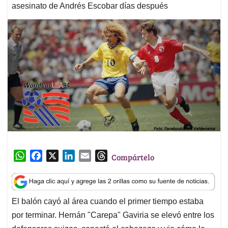
asesinato de Andrés Escobar días después
W
F
X
L
E
T
Compártelo
h
a
i
m
h
a
c
n
a
r
t
e
k
i
e
El balón cayó al área cuando el primer tiempo estaba
s
b
e
l
a
por terminar. Hernán "Carepa" Gaviria se elevó entre los
A
o
d
d