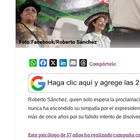
W
F
X
L
E
T
Compártelo
h
a
i
m
h
a
c
n
a
r
t
e
k
i
e
s
b
e
l
a
A
o
d
d
Roberto Sánchez, quien solo espera la proclamación 
p
o
I
s
nunca ha escondido su simpatía por el expreside
p
k
n
más de once años por su fallido intento de disolve
Este psicólogo de 57 años ha realizado campaña con