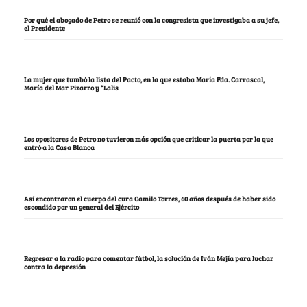
Por qué el abogado de Petro se reunió con la congresista que investigaba a su jefe,
el Presidente
La mujer que tumbó la lista del Pacto, en la que estaba María Fda. Carrascal,
María del Mar Pizarro y “Lalis
Los opositores de Petro no tuvieron más opción que criticar la puerta por la que
entró a la Casa Blanca
Así encontraron el cuerpo del cura Camilo Torres, 60 años después de haber sido
escondido por un general del Ejército
Regresar a la radio para comentar fútbol, la solución de Iván Mejía para luchar
contra la depresión