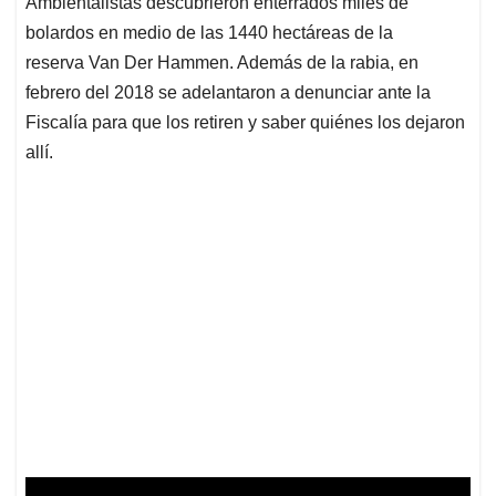
Ambientalistas descubrieron enterrados miles de
s
b
e
l
a
bolardos en medio de las 1440 hectáreas de la
A
o
d
d
p
o
I
s
reserva Van Der Hammen. Además de la rabia, en
p
k
n
febrero del 2018 se adelantaron a denunciar ante la
Fiscalía para que los retiren y saber quiénes los dejaron
allí.