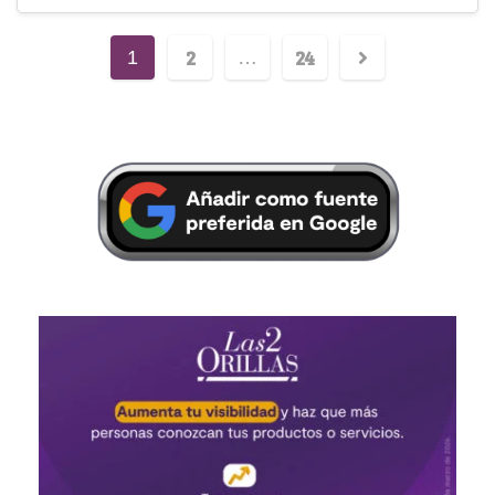
2
24
1
…