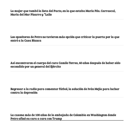
La mujer que tumbó la lista del Pacto, en la que estaba María Fda. Carrascal,
María del Mar Pizarro y “Lalis
Los opositores de Petro no tuvieron más opción que criticar la puerta por la que
entró a la Casa Blanca
Así encontraron el cuerpo del cura Camilo Torres, 60 años después de haber sido
escondido por un general del Ejército
Regresar a la radio para comentar fútbol, la solución de Iván Mejía para luchar
contra la depresión
La casona más de 100 años de la embajada de Colombia en Washington donde
Petro afinó su cara a cara con Trump