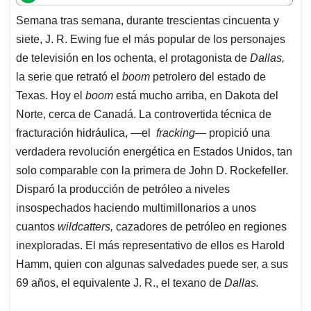
t
e
k
i
e
Semana tras semana, durante trescientas cincuenta y
s
b
e
l
a
siete, J. R. Ewing fue el más popular de los personajes
A
o
d
d
p
o
I
s
de televisión en los ochenta, el protagonista de
Dallas,
p
k
n
la serie que retrató el
boom
petrolero del estado de
Texas. Hoy el
boom
está mucho arriba, en Dakota del
Norte, cerca de Canadá. La controvertida técnica de
fracturación hidráulica, —el
fracking
— propició una
verdadera revolución energética en Estados Unidos, tan
solo comparable con la primera de John D. Rockefeller.
Disparó la producción de petróleo a niveles
insospechados haciendo multimillonarios a unos
cuantos
wildcatters,
cazadores de petróleo en regiones
inexploradas. El más representativo de ellos es Harold
Hamm, quien con algunas salvedades puede ser, a sus
69 años, el equivalente J. R., el texano de
Dallas.