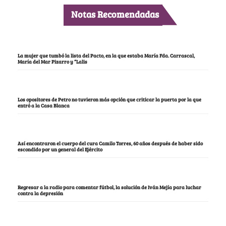
Notas Recomendadas
La mujer que tumbó la lista del Pacto, en la que estaba María Fda. Carrascal,
María del Mar Pizarro y “Lalis
Los opositores de Petro no tuvieron más opción que criticar la puerta por la que
entró a la Casa Blanca
Así encontraron el cuerpo del cura Camilo Torres, 60 años después de haber sido
escondido por un general del Ejército
Regresar a la radio para comentar fútbol, la solución de Iván Mejía para luchar
contra la depresión