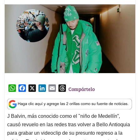
W
F
X
L
E
T
Compártelo
h
a
i
m
h
a
c
n
a
r
t
e
k
i
e
J Balvin, más conocido como el "niño de Medellín”,
s
b
e
l
a
causó revuelo en las redes tras volver a Bello Antioquia
A
o
d
d
p
o
I
s
para grabar un videoclip de su presunto regreso a la