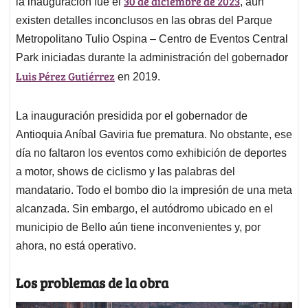
p
o
I
s
30 de diciembre de 2023
la inauguración fue el
, aún
p
k
n
existen detalles inconclusos en las obras del Parque
Metropolitano Tulio Ospina – Centro de Eventos Central
Park iniciadas durante la administración del gobernador
Luis Pérez Gutiérrez
en 2019.
La inauguración presidida por el gobernador de
Antioquia Aníbal Gaviria fue prematura. No obstante, ese
día no faltaron los eventos como exhibición de deportes
a motor, shows de ciclismo y las palabras del
mandatario. Todo el bombo dio la impresión de una meta
alcanzada. Sin embargo, el autódromo ubicado en el
municipio de Bello aún tiene inconvenientes y, por
ahora, no está operativo.
Los problemas de la obra