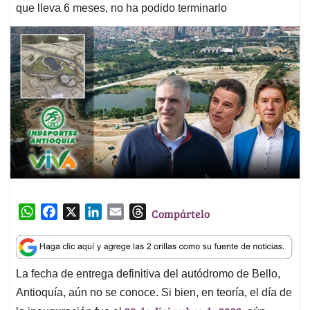
que lleva 6 meses, no ha podido terminarlo
W
F
X
L
E
T
Compártelo
h
a
i
m
h
a
c
n
a
r
t
e
k
i
e
La fecha de entrega definitiva del autódromo de Bello,
s
b
e
l
a
Antioquía, aún no se conoce. Si bien, en teoría, el día de
A
o
d
d