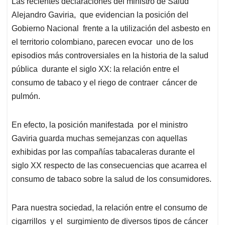
Las recientes declaraciones del ministro de Salud
s
b
e
l
a
Alejandro Gaviria, que evidencian la posición del
A
o
d
d
p
o
I
s
Gobierno Nacional frente a la utilización del asbesto en
p
k
n
el territorio colombiano, parecen evocar uno de los
episodios más controversiales en la historia de la salud
pública durante el siglo XX: la relación entre el
consumo de tabaco y el riego de contraer cáncer de
pulmón.
En efecto, la posición manifestada por el ministro
Gaviria guarda muchas semejanzas con aquellas
exhibidas por las compañías tabacaleras durante el
siglo XX respecto de las consecuencias que acarrea el
consumo de tabaco sobre la salud de los consumidores.
Para nuestra sociedad, la relación entre el consumo de
cigarrillos y el surgimiento de diversos tipos de cáncer