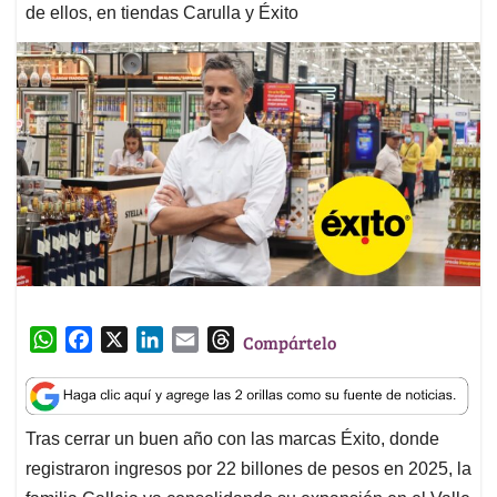
de ellos, en tiendas Carulla y Éxito
W
F
X
L
E
T
Compártelo
h
a
i
m
h
a
c
n
a
r
t
e
k
i
e
Tras cerrar un buen año con las marcas Éxito, donde
s
b
e
l
a
registraron ingresos por 22 billones de pesos en 2025, la
A
o
d
d