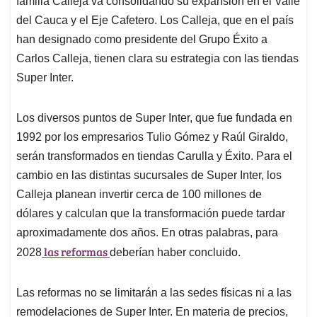
p
o
I
s
familia Calleja va consolidando su expansión en el Valle
p
k
n
del Cauca y el Eje Cafetero. Los Calleja, que en el país
han designado como presidente del Grupo Éxito a
Carlos Calleja, tienen clara su estrategia con las tiendas
Super Inter.
Los diversos puntos de Super Inter, que fue fundada en
1992 por los empresarios Tulio Gómez y Raúl Giraldo,
serán transformados en tiendas Carulla y Éxito. Para el
cambio en las distintas sucursales de Super Inter, los
Calleja planean invertir cerca de 100 millones de
dólares y calculan que la transformación puede tardar
aproximadamente dos años. En otras palabras, para
las reformas
2028
deberían haber concluido.
Las reformas no se limitarán a las sedes físicas ni a las
remodelaciones de Super Inter. En materia de precios,