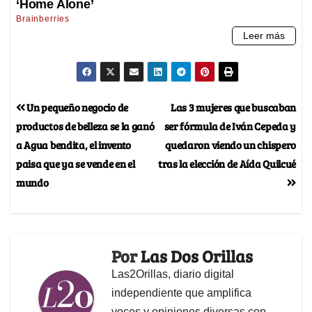
Un pequeño negocio de
Las 3 mujeres que buscaban
productos de belleza se la ganó
ser fórmula de Iván Cepeda y
a Agua bendita, el invento
quedaron viendo un chispero
paisa que ya se vende en el
tras la elección de Aída Quilcué
mundo
Por
Las Dos Orillas
Las2Orillas, diario digital
independiente que amplifica
voces y opiniones diversas con