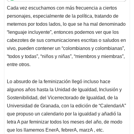
t
e
k
i
e
Cada vez escuchamos con más frecuencia a ciertos
s
b
e
l
a
personajes, especialmente de la política, tratando de
A
o
d
d
p
o
I
s
meternos por todos lados, lo que se ha mal denominado
p
k
n
“lenguaje incluyente”, entonces podemos ver que los
cabezotes de sus comunicaciones escritas o saludos en
vivo, pueden contener un “colombianos y colombianas”,
“todos y todas”, “niños y niñas”, “miembros y miembras”,
entre otros.
Lo absurdo de la feminización llegó incluso hace
algunos años hasta la Unidad de Igualdad, Inclusión y
Sostenibilidad, del Vicerrectorado de Igualdad, de la
Universidad de Granada, con la edición de “CalendariA”
que propuso un calendario por la igualdad y añadió la
letra A par feminizar todos los meses del año, de modo
que los llamemos EnerA, febrerA, marzA , etc.