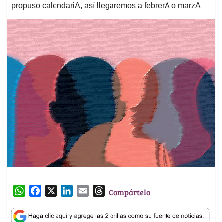
propuso calendariA, así llegaremos a febrerA o marzA
W
F
X
L
E
T
Compártelo
h
a
i
m
h
a
c
n
a
r