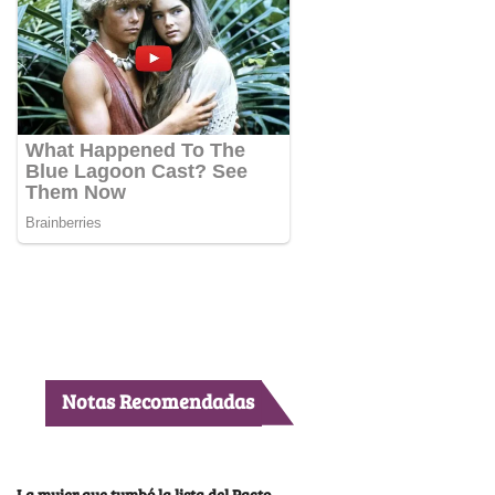
Notas Recomendadas
La mujer que tumbó la lista del Pacto,