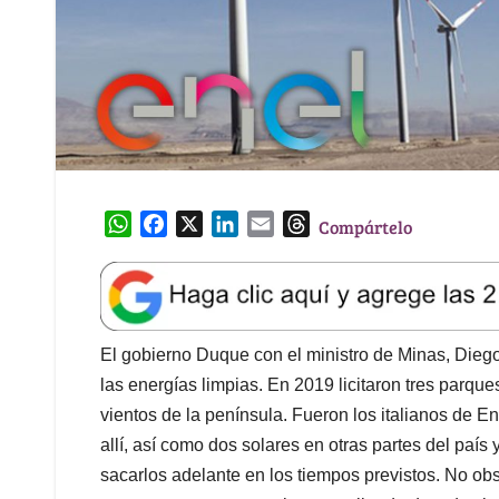
W
F
X
L
E
T
Compártelo
h
a
i
m
h
a
c
n
a
r
t
e
k
i
e
s
b
e
l
a
A
o
d
d
El gobierno Duque con el ministro de Minas, Diego
p
o
I
s
las energías limpias. En 2019 licitaron tres parqu
p
k
n
vientos de la península. Fueron los italianos de En
allí, así como dos solares en otras partes del paí
sacarlos adelante en los tiempos previstos. No ob