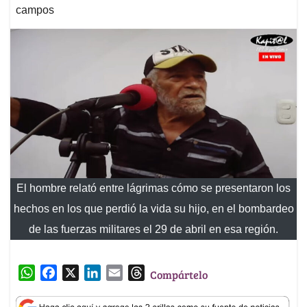
campos
El hombre relató entre lágrimas cómo se presentaron los
hechos en los que perdió la vida su hijo, en el bombardeo
de las fuerzas militares el 29 de abril en esa región.
W
F
X
L
E
T
Compártelo
h
a
i
m
h
a
c
n
a
r