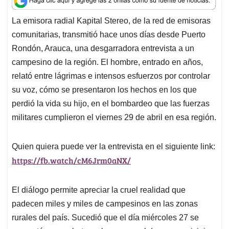
t
e
k
i
e
La emisora radial Kapital Stereo, de la red de emisoras
s
b
e
l
a
comunitarias, transmitió hace unos días desde Puerto
A
o
d
d
p
o
I
s
Rondón, Arauca, una desgarradora entrevista a un
p
k
n
campesino de la región. El hombre, entrado en años,
relató entre lágrimas e intensos esfuerzos por controlar
su voz, cómo se presentaron los hechos en los que
perdió la vida su hijo, en el bombardeo que las fuerzas
militares cumplieron el viernes 29 de abril en esa región.
Quien quiera puede ver la entrevista en el siguiente link:
https://fb.watch/cM6Jrm0aNX/
El diálogo permite apreciar la cruel realidad que
padecen miles y miles de campesinos en las zonas
rurales del país. Sucedió que el día miércoles 27 se