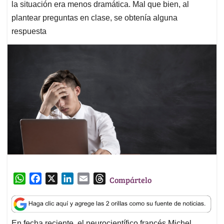
la situación era menos dramática. Mal que bien, al
plantear preguntas en clase, se obtenía alguna
respuesta
W
F
X
L
E
T
Compártelo
h
a
i
m
h
a
c
n
a
r
t
e
k
i
e
En fecha reciente, el neurocientífico francés Michel