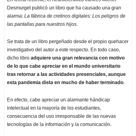
s
b
e
l
a
Desmurget publicó un libro que ha causado una gran
A
o
d
d
p
o
I
s
alarma:
La fábrica de cretinos digitales: Los peligros de
p
k
n
las pantallas para nuestros hijos.
Se trata de un libro pergeñado desde el propio quehacer
investigativo del autor a este respecto. En todo caso,
dicho libro
adquiere una gran relevancia con motivo
de lo que cabe apreciar en el mundo universitario
tras retornar a las actividades presenciales, aunque
esta pandemia dista en mucho de haber terminado
.
En efecto, cabe apreciar un alarmante hándicap
intelectual en la mayoría de los estudiantes,
consecuencia del uso irresponsable de las nuevas
tecnologías de la información y la comunicación.